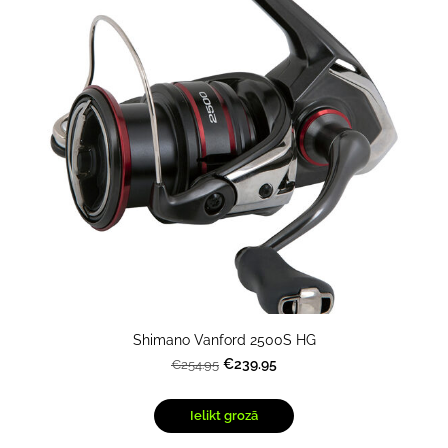
Shimano Vanford 2500S HG
€239.95
€254.95
Ielikt grozā