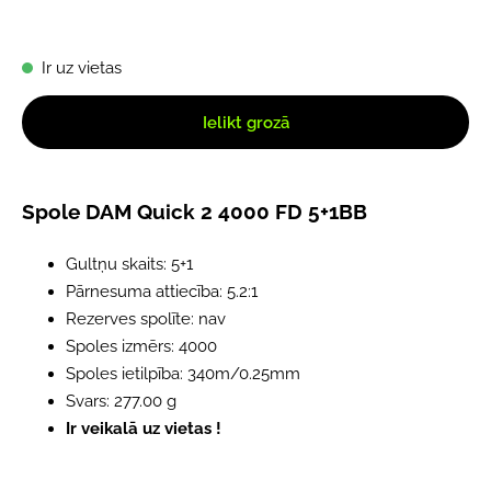
Ir uz vietas
Ielikt grozā
Spole DAM Quick 2 4000 FD 5+1BB
Gultņu skaits: 5+1
Pārnesuma attiecība: 5.2:1
Rezerves spolīte: nav
Spoles izmērs: 4000
Spoles ietilpība: 340m/0.25mm
Svars: 277.00 g
Ir veikalā uz vietas !