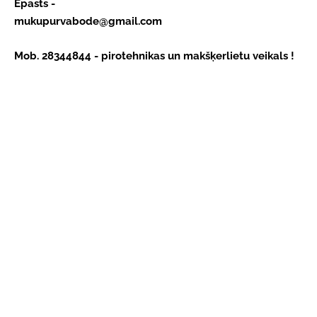
Epasts - 
mukupurvabode@gmail.com
Mob. 28344844 - pirotehnikas un makšķerlietu veikals !