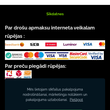
Sīkdatnes
Par drošu apmaksu interneta veikalam
rūpējas :
Par preču piegādi rūpējas:
SIA "CEĻMALLAPA"
Mēs lietojam sīkfailus pakalpojuma
Reģ. nr. 40103011290
nodrošināšanai, mārketinga nolūkiem un
Beberbeķu iela 58, Rīga, LV-1029
pakalpojuma uzlabošanai.
Pielāgot
Reģ. gads 1991
© 2026 www.sasliki.lv