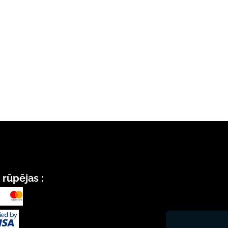
rūpējas :