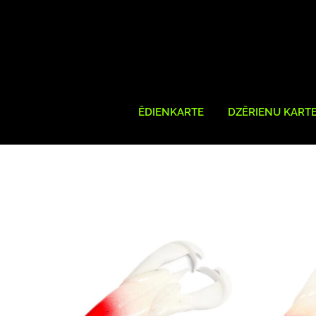
ĒDIENKARTE
DZĒRIENU KART