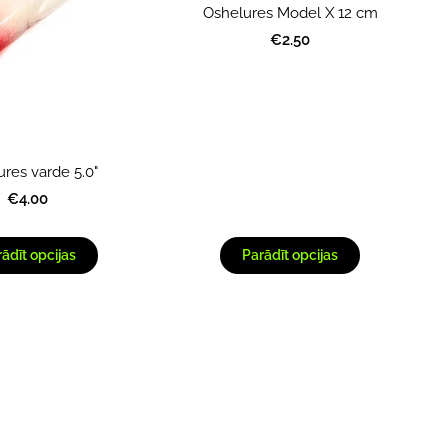
Oshelures Model X 12 cm
€2.50
res varde 5.0"
€4.00
ādīt opcijas
Parādīt opcijas