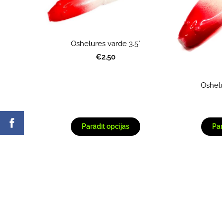
Oshelures varde 3.5"
€2.50
Oshelu
Parādīt opcijas
Par