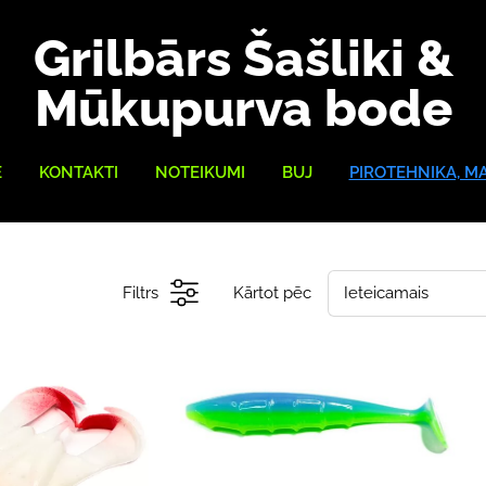
Grilbārs Šašliki &
Mūkupurva bode
E
KONTAKTI
NOTEIKUMI
BUJ
PIROTEHNIKA, M
Filtrs
Kārtot pēc