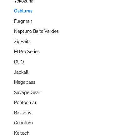
Yokozuna
Oshlures
Flagman
Neptuno Baits Vardes
ZipBaits
M Pro Series
DUO
Jackall
Megabass
Savage Gear
Pontoon 21
Bassday
Quantum
Keitech