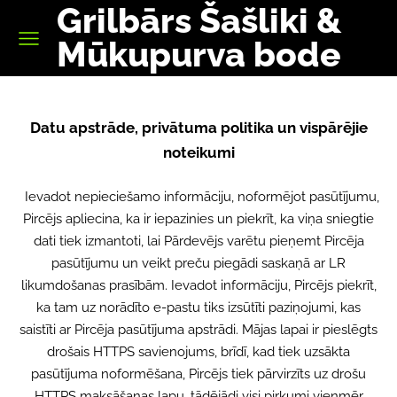
Grilbārs Šašliki &
Mūkupurva bode
Datu apstrāde, privātuma politika un vispārējie
noteikumi
Ievadot nepieciešamo informāciju, noformējot pasūtījumu,
Pircējs apliecina, ka ir iepazinies un piekrīt, ka viņa sniegtie
dati tiek izmantoti, lai Pārdevējs varētu pieņemt Pircēja
pasūtījumu un veikt preču piegādi saskaņā ar LR
likumdošanas prasībām. Ievadot informāciju, Pircējs piekrīt,
ka tam uz norādīto e-pastu tiks izsūtīti paziņojumi, kas
saistīti ar Pircēja pasūtījuma apstrādi. Mājas lapai ir pieslēgts
drošais HTTPS savienojums, brīdī, kad tiek uzsākta
pasūtījuma noformēšana, Pircējs tiek pārvirzīts uz drošu
HTTPS maksāšanas lapu, tādējādi visi pirkumi vienmēr