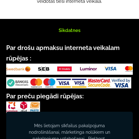
veidotas tieši interneta veikalā.
Sīkdatnes
Par drošu apmaksu interneta veikalam
rūpējas :
Par preču piegādi rūpējas:
SIA "CEĻMALLAPA"
Mēs lietojam sīkfailus pakalpojuma
Reģ. nr. 40103011290
nodrošināšanai, mārketinga nolūkiem un
Beberbeķu iela 58, Rīga, LV-1029
pakalpojuma uzlabošanai.
Pielāgot