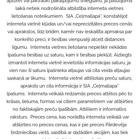
apturēt vai pārtraukt pakalpojumu sniegšanu, ja pasūtījuma
laikā netiek nodrošināta atbilstība interneta vietnes
lietošanas noteikumiem. SIA „Ceļmallapa”, konstatējot
interneta vietnē kļūdas un/vai neprecizitātes preces cenās
vai aprakstos, līdz brīdim, kamēr nav ieskaitīta apmaksa par
konkrēto preci, ir tiesības vienpusēji atcelt distances
līgumu. Interneta vietnes lietošana nepiešķir nekādas
īpašuma tiesības uz saturu, kam ir tiesības piekļūt. Aizliegts
izmantot interneta vietnē ievietotās informācijas saturu, ja
vien nav šī satura īpašnieka atļaujas vai cita veida atļaujas
saskaņā ar likumu. Interneta vietnē attēlotais preču saturs,
apraksts un cita informācija ir SIA „Ceļmallapa”
īpašums. Interneta veikalā redzamās preces attēlos pēc to
krāsas, lieluma, formas vai citiem parametriem var atšķirties
no faktiskajām preču īpašībām. Attēliem ir informatīvs
raksturs. Preces cena, kas norādīta interneta veikalā var
atšķirties no preces cenas, kas ir pie preces Pārdevēja
tirdzniecības vietā, saistībā ar dažādām akcijām, kas tiek