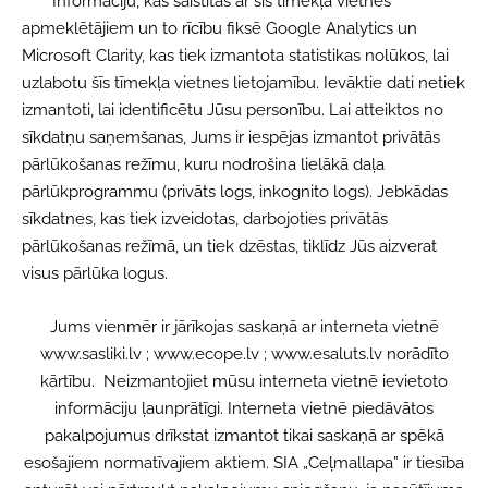
Informāciju, kas saistītas ar šīs tīmekļa vietnes
apmeklētājiem un to rīcību fiksē Google Analytics un
Microsoft Clarity, kas tiek izmantota statistikas nolūkos, lai
uzlabotu šīs tīmekļa vietnes lietojamību. Ievāktie dati netiek
izmantoti, lai identificētu Jūsu personību. Lai atteiktos no
sīkdatņu saņemšanas, Jums ir iespējas izmantot privātās
pārlūkošanas režīmu, kuru nodrošina lielākā daļa
pārlūkprogrammu (privāts logs, inkognito logs). Jebkādas
sīkdatnes, kas tiek izveidotas, darbojoties privātās
pārlūkošanas režīmā, un tiek dzēstas, tiklīdz Jūs aizverat
visus pārlūka logus.
Jums vienmēr ir jārīkojas saskaņā ar interneta vietnē
www.sasliki.lv ; www.ecope.lv ; www.esaluts.lv norādīto
kārtību. Neizmantojiet mūsu interneta vietnē ievietoto
informāciju ļaunprātīgi. Interneta vietnē piedāvātos
pakalpojumus drīkstat izmantot tikai saskaņā ar spēkā
esošajiem normatīvajiem aktiem. SIA „Ceļmallapa” ir tiesība