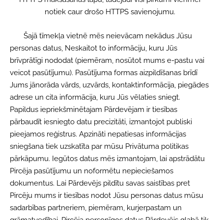
notiek caur drošo HTTPS savienojumu.
Šajā tīmekļa vietnē mēs neievācam nekādus Jūsu
personas datus, Neskaitot to informāciju, kuru Jūs
brīvprātīgi nododat (piemēram, nosūtot mums e-pastu vai
veicot pasūtījumu). Pasūtījuma formas aizpildīšanas brīdī
Jums jānorāda vārds, uzvārds, kontaktinformācija, piegādes
adrese un cita informācija, kuru Jūs vēlaties sniegt.
Papildus iepriekšminētajam Pārdevējam ir tiesības
pārbaudīt iesniegto datu precizitāti, izmantojot publiski
pieejamos reģistrus. Apzināti nepatiesas informācijas
sniegšana tiek uzskatīta par mūsu Privātuma politikas
pārkāpumu. Iegūtos datus mēs izmantojam, lai apstrādātu
Pircēja pasūtījumu un noformētu nepieciešamos
dokumentus. Lai Pārdevējs pildītu savas saistības pret
Pircēju mums ir tiesības nodot Jūsu personas datus mūsu
sadarbības partneriem, piemēram, kurjerpastam un