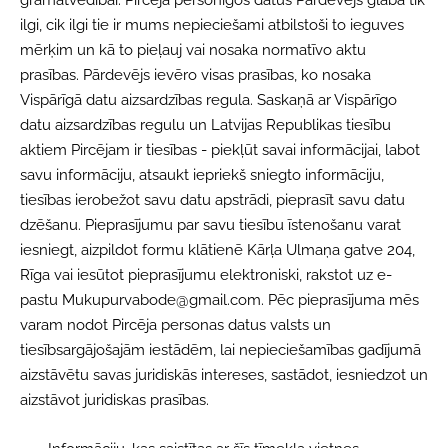
grāmatvedībai. Pircēja personīgos datus Pārdevējs glabā tik
ilgi, cik ilgi tie ir mums nepieciešami atbilstoši to ieguves
mērķim un kā to pieļauj vai nosaka normatīvo aktu
prasības. Pārdevējs ievēro visas prasības, ko nosaka
Vispārīgā datu aizsardzības regula. Saskaņā ar Vispārīgo
datu aizsardzības regulu un Latvijas Republikas tiesību
aktiem Pircējam ir tiesības - piekļūt savai informācijai, labot
savu informāciju, atsaukt iepriekš sniegto informāciju,
tiesības ierobežot savu datu apstrādi, pieprasīt savu datu
dzēšanu. Pieprasījumu par savu tiesību īstenošanu varat
iesniegt, aizpildot formu klātienē Kārļa Ulmaņa gatve 204,
Rīga vai iesūtot pieprasījumu elektroniski, rakstot uz e-
pastu
Mukupurvabode@gmail.com
. Pēc pieprasījuma mēs
varam nodot Pircēja personas datus valsts un
tiesībsargājošajām iestādēm, lai nepieciešamības gadījumā
aizstāvētu savas juridiskās intereses, sastādot, iesniedzot un
aizstāvot juridiskas prasības.