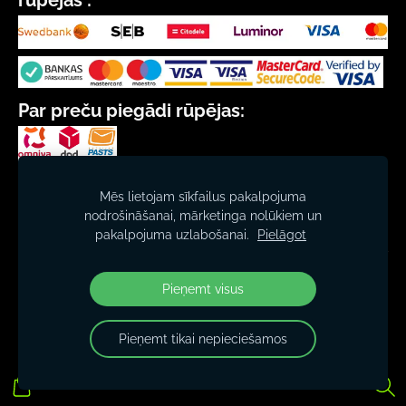
Par preču piegādi rūpējas:
SIA "CEĻMALLAPA"
Mēs lietojam sīkfailus pakalpojuma
Reģ. nr. 40103011290
nodrošināšanai, mārketinga nolūkiem un
Beberbeķu iela 58, Rīga, LV-1029
pakalpojuma uzlabošanai.
Pielāgot
Reģ. gads 1991
© 2026 www.sasliki.lv
Pieņemt visus
Pieņemt tikai nepieciešamos