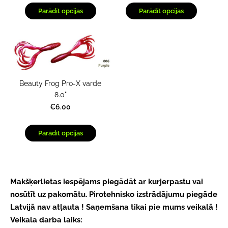
Parādīt opcijas
Parādīt opcijas
Beauty Frog Pro-X varde
8.0"
€6.00
Parādīt opcijas
Makšķerlietas iespējams piegādāt ar kurjerpastu vai
nosūtīt uz pakomātu.
Pirotehnisko izstrādājumu piegāde
Latvijā nav atļauta ! Saņemšana tikai pie mums veikalā !
Veikala darba laiks: