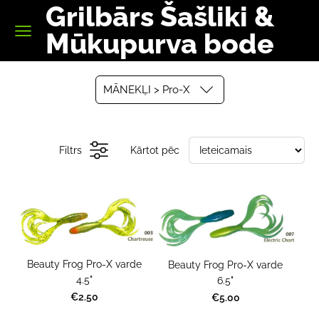
Grilbārs Šašliki &
Mūkupurva bode
MĀNEKĻI > Pro-X
Filtrs
Kārtot pēc
Beauty Frog Pro-X varde
Beauty Frog Pro-X varde
4.5"
6.5"
€2.50
€5.00