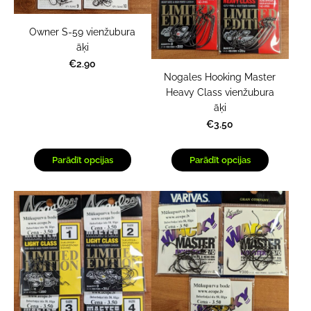
Owner S-59 vienžubura
āķi
€2.90
Nogales Hooking Master
Heavy Class vienžubura
āķi
€3.50
Parādīt opcijas
Parādīt opcijas