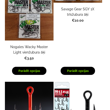
Savage Gear SGY 1X
trīsžubura āķi
€10.00
Nogales Wacky Master
Light vienžubura āķi
€3.50
Parādīt opcijas
Parādīt opcijas