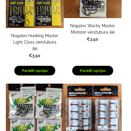
Nogales Wacky Master
Monster vienžubura āķi
Nogales Hooking Master
€3.50
Light Class vienžubura
āķi
€3.50
Parādīt opcijas
Parādīt opcijas