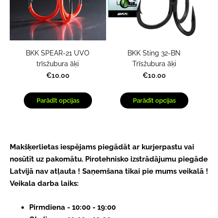
BKK SPEAR-21 UVO
BKK Sting 32-BN
trīsžubura āķi
Trīsžubura āķi
€10.00
€10.00
Parādīt opcijas
Parādīt opcijas
Makšķerlietas iespējams piegādāt ar kurjerpastu vai
nosūtīt uz pakomātu.
Pirotehnisko izstrādājumu piegāde
Latvijā nav atļauta ! Saņemšana tikai pie mums veikalā !
Veikala darba laiks:
Pirmdiena - 10:00 - 19:00