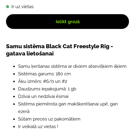
Ir uz vietas
Ielikt grozā
Samu sistēma Black Cat Freestyle Rig -
gatava lietošanai
Samu ķeršanas sistēma ar diviem atsevišķiem āķiem
Sistēmas garums: 180 cm
Āķu izmērs: #6/0 un #2
Daudzums iepakojumā: 1 gb
Dzīvai un nedzīvai ēsmai
Sistēma piemērota gan makšķerēšanai upē, gan
ezerā
Sūtam preces uz pakomātiem
Ir veikalā uz vietas !