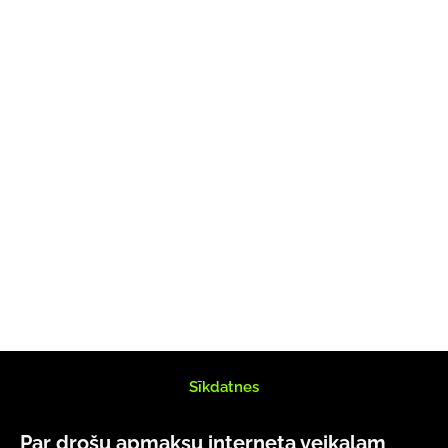
Sīkdatnes
Par drošu apmaksu interneta veikalam