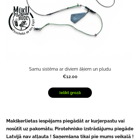
Samu sistēma ar diviem āķiem un pludu
€12.00
Ielikt grozā
Makšķerlietas iespējams piegādāt ar kurjerpastu vai
nosūtīt uz pakomātu.
Pirotehnisko izstrādājumu piegāde
Latvijā nav atļauta ! Saņemšana tikai pie mums veikalā !