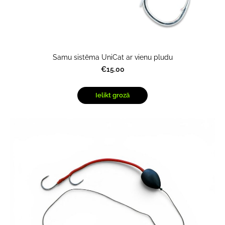
Samu sistēma UniCat ar vienu pludu
€15.00
Ielikt grozā