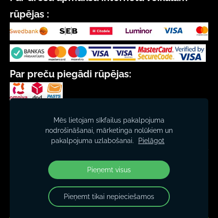
rūpējas :
Par preču piegādi rūpējas:
SIA "CEĻMALLAPA"
Mēs lietojam sīkfailus pakalpojuma
Reģ. nr. 40103011290
nodrošināšanai, mārketinga nolūkiem un
Beberbeķu iela 58, Rīga, LV-1029
pakalpojuma uzlabošanai.
Pielāgot
Reģ. gads 1991
© 2026 www.sasliki.lv
Pieņemt visus
Pieņemt tikai nepieciešamos